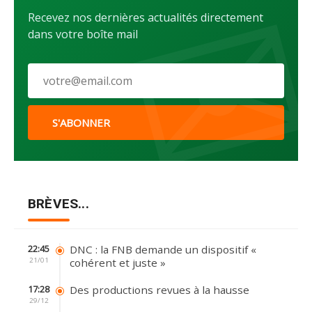
Recevez nos dernières actualités directement
dans votre boîte mail
S'ABONNER
BRÈVES...
DNC : la FNB demande un dispositif «
22:45
21/01
cohérent et juste »
Des productions revues à la hausse
17:28
29/12