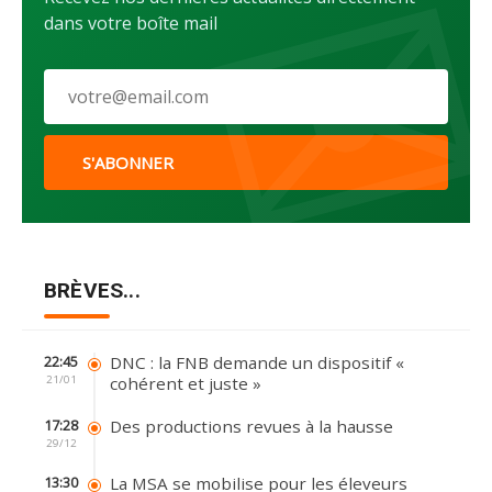
dans votre boîte mail
S'ABONNER
BRÈVES...
DNC : la FNB demande un dispositif «
22:45
21/01
cohérent et juste »
Des productions revues à la hausse
17:28
29/12
La MSA se mobilise pour les éleveurs
13:30