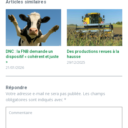
Articles similaires
DNC : la FNB demande un
Des productions revues à la
dispositif « cohérent et juste
hausse
»
29/12/2025
21/01/2026
Répondre
Votre adresse e-mail ne sera pas publiée.
Les champs
obligatoires sont indiqués avec
*